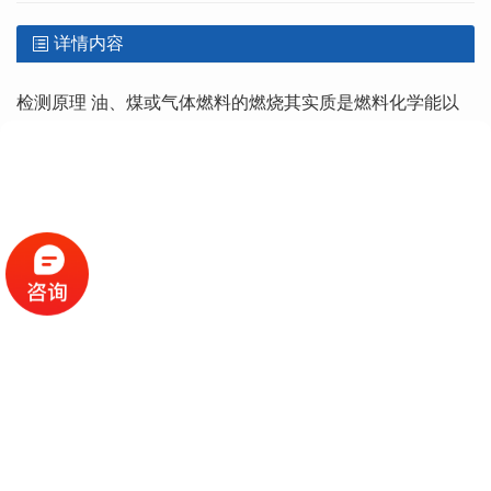
详情内容
检测原理 油、煤或气体燃料的燃烧其实质是燃料化学能以
电磁波的形式释放，不同燃料的燃烧中间产物所发射的光谱
不完全一样。火检探头内的光电传感器，在接收到不同波长
的发射光谱后，通过固态信号处理技术，向锅炉管理系统或
燃烧控制器，输送火焰检测信号。