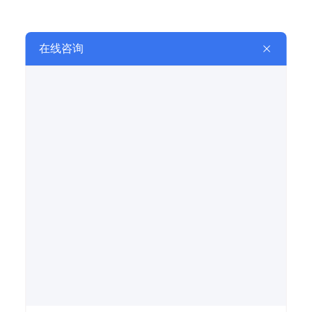
ZQ-102 紫外线火焰检测器
GJQ-104 电离式火焰检测器
在线留言
LEAVE A MESSAGE