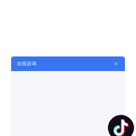
西安火焰检测器紫外线火焰探测的故障排除方式！
2021
西安火焰检测器紫外线火焰探测的故障
10-22
排除方
式
1.燃烧器无火，而监测却显示有火，这
是监测线路受潮后分布电容逐渐增大引
现在让我们一起去跟随西安工作人员去学习一下火焰检测器应该怎么安装呢
2021
起的干扰，请打开模块，顺时针缓慢调
节...
现在让我们一起去跟随西安工作人员去
07-10
学习一下火焰检测器应该怎么安装呢，
希望大家认真学习，收获满满！西安火
焰检测器研发火焰检测器主要由火检探
头和火检CPU两一部分构成，另外必须
西安焰检测器厂家的小编要给大家分享的是火焰检测原理
2021
火检制冷风对火检探头开展制冷维护。
做为锅炉炉内 性维护的关键机器设备，
**，西安焰检测器厂家的小编要给大家
07-10
是锅炉自动化技术自动控制系统中不可
分享的是火焰检测原理，快来学习吧西
或缺的关键一部分。怎样**对各种各样
安火焰检测器批发燃烧火焰具有各种特
天然气...
性，如发热程度、电离状态、火焰不同
部位的辐射、光谱及火焰的脉动或闪烁
下面顺泰热工机电设备有限公司给大家介绍一下高能点火器类型
2021
现象、差压、音响等，均可用来检测火