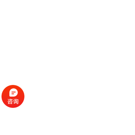
经历一轮价格高涨后，近期猪肉价格下跌为哪般？未来
还会“跌跌不休”吗？猪价持续下行，如何保障养殖户生
产，**市场供应？“新华视点”记者日前分赴多地，聚焦
2021.07.20
猪肉价格形势及保供稳价工作，深度采访有关部门、生
猪养殖大户和业内权威..，回应百姓关切。一问：为何
**发改委：收储“托市”效果显现 猪价较前期低点回升15%以上
连月下跌？今年猪肉价格持续“探底”。**统计局数据显
示，自年初以来，猪肉...
人民网北京7月19日电 （申佳平）**，在**发改委举行
的7月份例行新闻发布会上，**发改委价格司司长万劲
松透露，生猪价格过度下跌势头已得到初步遏制，6月
2021.07.19
底以来价格出现明显反弹，目前价格较前期低点回升
15%以上，猪粮比价短暂跌破5：1以后迅速反弹，上周
已回升至5.85：1，养殖户信心有所恢复，集中出栏现
为家庭减负！**发改委加快构建托育服务体系
象有所**。万劲...
人民网7月19日电 （申佳平）**，在**发改委举行的7月
份例行新闻发布会上，**发改委政策研究室主任、新闻
发言人金贤东就网友关心的“普惠托育服务”作出回应。
2021.07.19
近日，**发改委联合民政部、**卫生健康委三部门共同
印发《“十四五”积极应对人口老龄化工程和托育建设实
施方案》（以下简称《实施方案》）。“我们注意到
女性科研人员生育后重返岗位？ 13部门：鼓励设基金资助
《实施方案》印...
人民网北京7月19日电 （赵竹青）近日，科技部、**妇