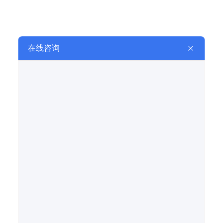
摆脱视角范畴；
3、一切在视角范畴内防碍检验的物件，如：炉
体、自来水管、筋板等都应改动，但全部改动应尽
量减少对排风量的危害；
4、视角应尽量减少与其他火焰相交叉式；
火焰检验I器在安裝的情况下假如要想 视野优良，
那麼就需要挑选一个适合的探头部位，那样才可以
让火焰检测器更强的充分发挥，更强的检验火焰。
相信通过上述的介绍大家应该对我们的产品有所了
解了，如果大家还有不懂，欢迎致电我们公司，欢
迎您的致电！
你们知道火焰检测器的种类介绍，不知道的朋友一起跟随小编去学习吧
**顺泰热工机电限公司为大伙儿详细介绍相关我企业高能点火器