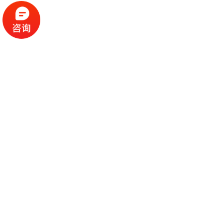
火焰检测器的探头的部位关键要 二点：一是视野要
适合，另一个是探头要有利于安裝和维护保养。
火焰检测器
西安火焰检测器研发
那麼探头的部位如何 视野呢？
1、探头视角内要尽量充斥着总体目标火焰；
2、探头视角范畴内的总体目标火焰应相对稳定，
更改排风量及调整点燃时不至于导致总体目标火焰